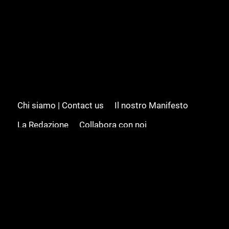
Chi siamo | Contact us
Il nostro Manifesto
La Redazione
Collabora con noi
Advertising/Pubblicità
Modifica il consenso
Cookie policy
Privacy policy
Feed RSS
Sitemap