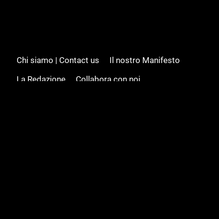
Chi siamo | Contact us
Il nostro Manifesto
La Redazione
Collabora con noi
Advertising/Pubblicità
Modifica il consenso
Cookie policy
Privacy policy
Feed RSS
Sitemap