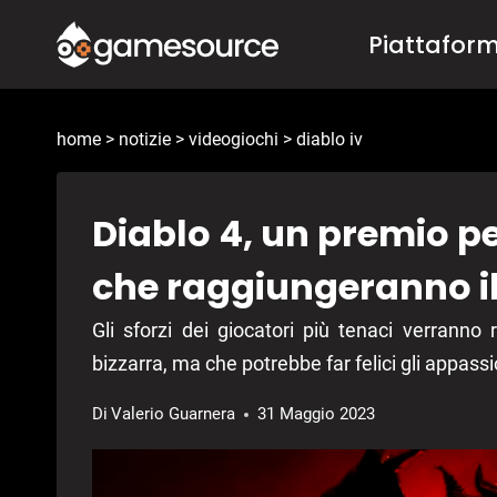
Salta
Piattafor
al
contenuto
home
>
notizie
>
videogiochi
>
diablo iv
Diablo 4, un premio pe
che raggiungeranno il 
Gli sforzi dei giocatori più tenaci verrann
bizzarra, ma che potrebbe far felici gli appassi
Di
Valerio Guarnera
31 Maggio 2023