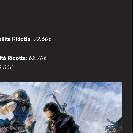
ilità Ridotta:
72.60€
tà Ridotta:
62.70€
3.00€