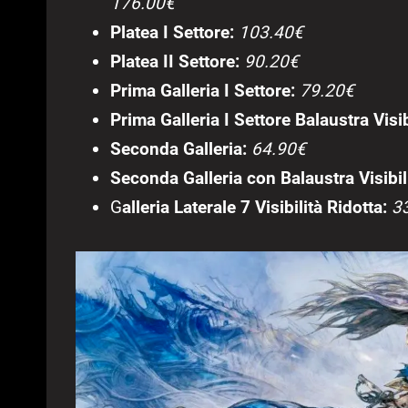
176.00€
Platea I Settore:
103.40€
Platea II Settore:
90.20€
Prima Galleria I Settore:
79.20€
Prima Galleria I Settore Balaustra Visib
Seconda Galleria:
64.90€
Seconda Galleria con Balaustra Visibili
G
alleria Laterale 7 Visibilità Ridotta:
3