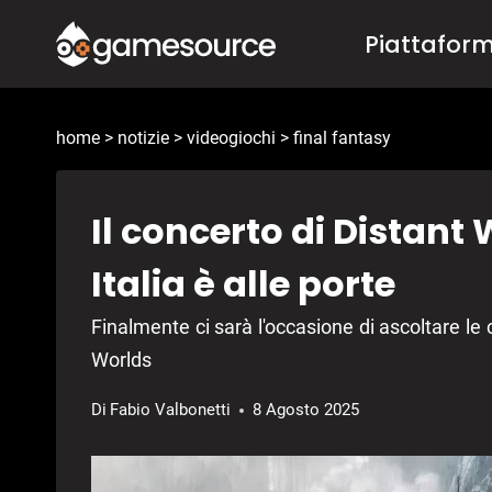
Salta
Piattafor
al
contenuto
home
>
notizie
>
videogiochi
>
final fantasy
Il concerto di Distant 
Italia è alle porte
Finalmente ci sarà l'occasione di ascoltare le c
Worlds
Di
Fabio Valbonetti
8 Agosto 2025