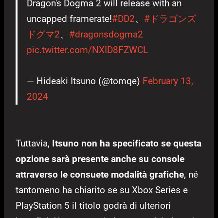
Dragon's Dogma 2 will release with an
uncapped framerate!
#DD2
、
#ドラゴンズ
ドグマ2
、
#dragonsdogma2
pic.twitter.com/NXID8FZWCL
— Hideaki Itsuno (@tomqe)
February 13,
2024
Tuttavia,
Itsuno non ha specificato se questa
opzione sarà presente anche su console
attraverso le consuete modalità grafiche
, né
tantomeno ha chiarito se su Xbox Series e
PlayStation 5 il titolo godrà di ulteriori