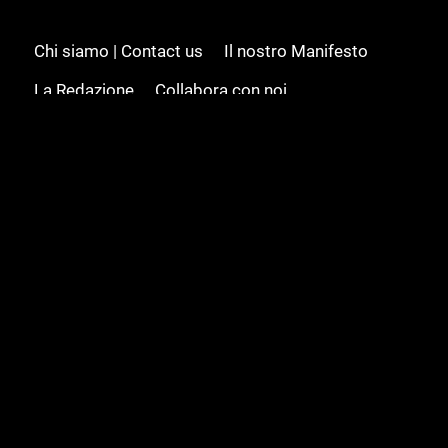
Chi siamo | Contact us
Il nostro Manifesto
La Redazione
Collabora con noi
Advertising/Pubblicità
Modifica il consenso
Cookie policy
Privacy policy
Feed RSS
Sitemap
© 2008 - 2026 Gamesource Italia