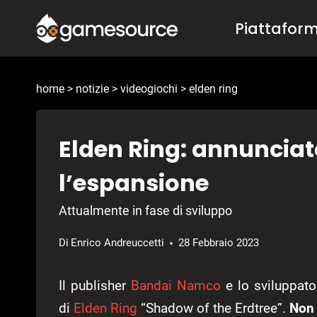
Salta
Piattafor
al
contenuto
home
>
notizie
>
videogiochi
>
elden ring
Elden Ring: annunciat
l’espansione
Attualmente in fase di sviluppo
Di
Enrico Andreuccetti
28 Febbraio 2023
Il publisher
Bandai Namco
e lo sviluppat
di
Elden Ring
“Shadow of the Erdtree”.
Non 