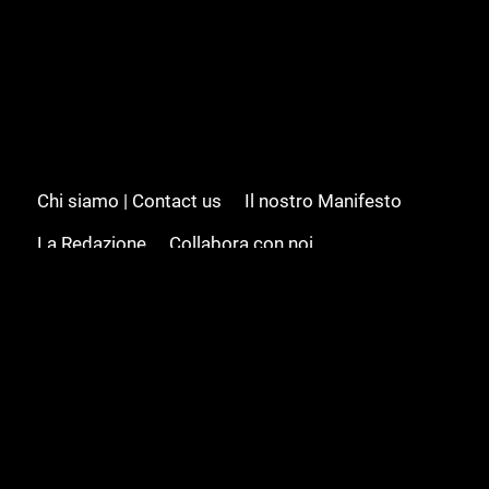
Chi siamo | Contact us
Il nostro Manifesto
La Redazione
Collabora con noi
Advertising/Pubblicità
Modifica il consenso
Cookie policy
Privacy policy
Feed RSS
Sitemap