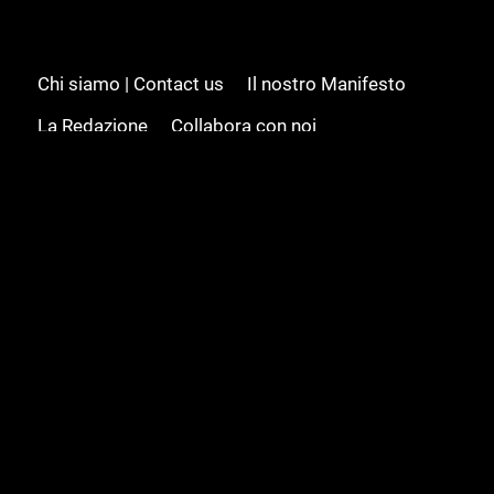
Chi siamo | Contact us
Il nostro Manifesto
La Redazione
Collabora con noi
Advertising/Pubblicità
Modifica il consenso
Cookie policy
Privacy policy
Feed RSS
Sitemap
© 2008 - 2026 Gamesource Italia