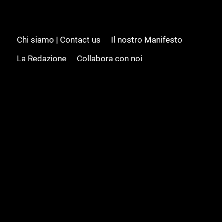
Chi siamo | Contact us
Il nostro Manifesto
La Redazione
Collabora con noi
Advertising/Pubblicità
Modifica il consenso
Cookie policy
Privacy policy
Feed RSS
Sitemap
© 2008 - 2026 Gamesource Italia