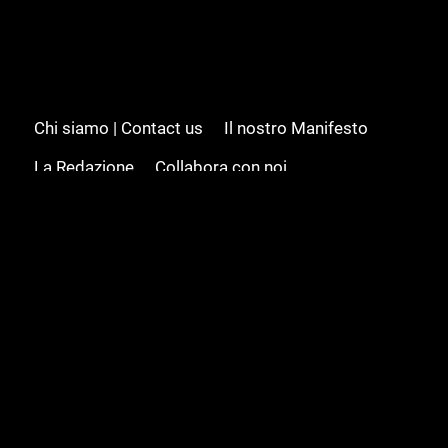
Chi siamo | Contact us
Il nostro Manifesto
La Redazione
Collabora con noi
Advertising/Pubblicità
Modifica il consenso
Cookie policy
Privacy policy
Feed RSS
Sitemap