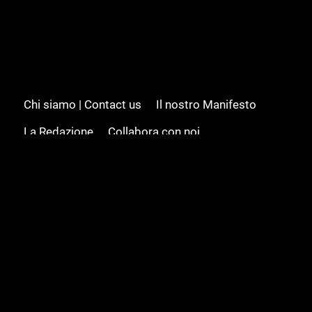
Chi siamo | Contact us
Il nostro Manifesto
La Redazione
Collabora con noi
Advertising/Pubblicità
Modifica il consenso
Cookie policy
Privacy policy
Feed RSS
Sitemap