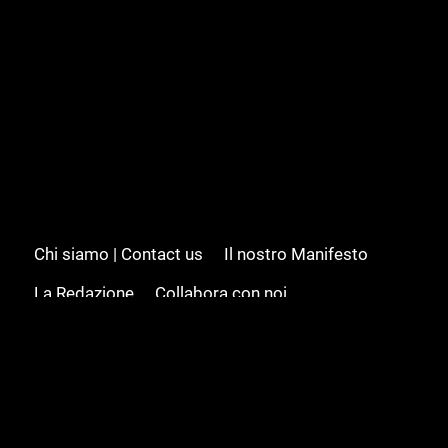
Chi siamo | Contact us
Il nostro Manifesto
La Redazione
Collabora con noi
Advertising/Pubblicità
Modifica il consenso
Cookie policy
Privacy policy
Feed RSS
Sitemap