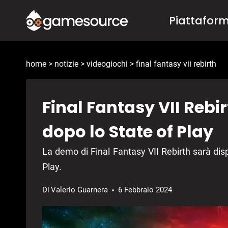
Salta
Piattafor
al
contenuto
home
>
notizie
>
videogiochi
>
final fantasy vii rebirth
Final Fantasy VII Rebi
dopo lo State of Play
La demo di Final Fantasy VII Rebirth sarà disp
Play.
Di
Valerio Guarnera
6 Febbraio 2024