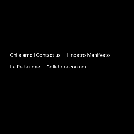
Chi siamo | Contact us
Il nostro Manifesto
La Redazione
Collabora con noi
Advertising/Pubblicità
Modifica il consenso
Cookie policy
Privacy policy
Feed RSS
Sitemap