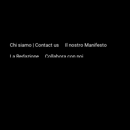
Chi siamo | Contact us
Il nostro Manifesto
La Redazione
Collabora con noi
Advertising/Pubblicità
Modifica il consenso
Cookie policy
Privacy policy
Feed RSS
Sitemap