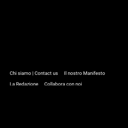
Chi siamo | Contact us
Il nostro Manifesto
La Redazione
Collabora con noi
Advertising/Pubblicità
Modifica il consenso
Cookie policy
Privacy policy
Feed RSS
Sitemap