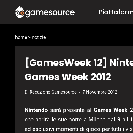
Salta
Piattafor
al
contenuto
home
>
notizie
[GamesWeek 12] Ninte
Games Week 2012
Di
Redazione Gamesource
7 Novembre 2012
Nintendo
sarà presente al
Games Week 
che aprirà le sue porte a Milano dal
9
all’
1
ed esclusivi momenti di gioco per tutti i visi