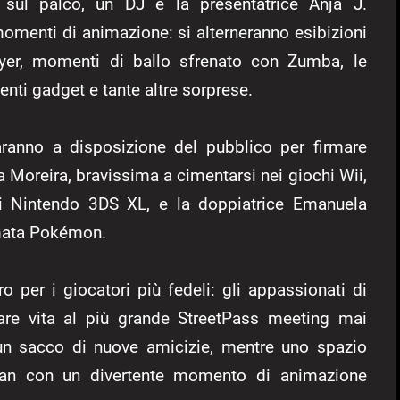
 sul palco, un DJ e la presentatrice Anja J.
 momenti di animazione: si alterneranno esibizioni
player, momenti di ballo sfrenato con Zumba, le
ertenti gadget e tante altre sorprese.
saranno a disposizione del pubblico per firmare
na Moreira, bravissima a cimentarsi nei giochi Wii,
di Nintendo 3DS XL, e la doppiatrice Emanuela
imata Pokémon.
o per i giocatori più fedeli: gli appassionati di
are vita al più grande StreetPass meeting mai
 un sacco di nuove amicizie, mentre uno spazio
fan con un divertente momento di animazione