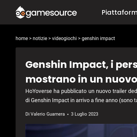
Salta
Piattafor
al
contenuto
home
>
notizie
>
videogiochi
>
genshin impact
Genshin Impact, i pers
mostrano in un nuovo 
HoYoverse ha pubblicato un nuovo trailer ded
di Genshin Impact in arrivo a fine anno (sono t
Di
Valerio Guarnera
3 Luglio 2023