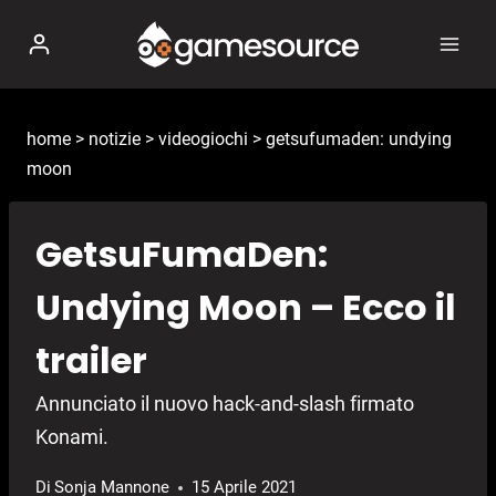
Salta
al
contenuto
home
>
notizie
>
videogiochi
>
getsufumaden: undying
moon
GetsuFumaDen:
Undying Moon – Ecco il
trailer
Annunciato il nuovo hack-and-slash firmato
Konami.
Di
Sonja Mannone
15 Aprile 2021