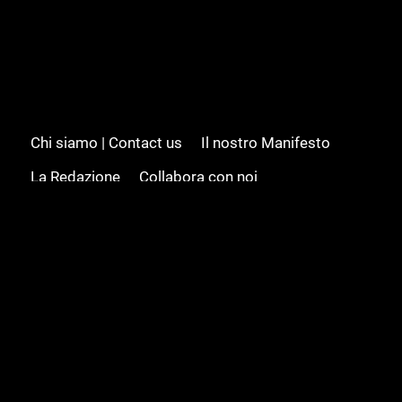
Chi siamo | Contact us
Il nostro Manifesto
La Redazione
Collabora con noi
Advertising/Pubblicità
Modifica il consenso
Cookie policy
Privacy policy
Feed RSS
Sitemap