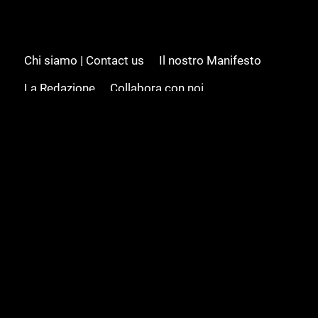
Chi siamo | Contact us
Il nostro Manifesto
La Redazione
Collabora con noi
Advertising/Pubblicità
Modifica il consenso
Cookie policy
Privacy policy
Feed RSS
Sitemap
© 2008 - 2026 Gamesource Italia