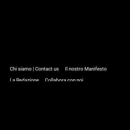
Chi siamo | Contact us
Il nostro Manifesto
La Redazione
Collabora con noi
Advertising/Pubblicità
Modifica il consenso
Cookie policy
Privacy policy
Feed RSS
Sitemap