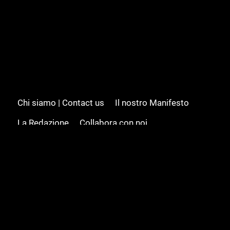
Chi siamo | Contact us
Il nostro Manifesto
La Redazione
Collabora con noi
Advertising/Pubblicità
Modifica il consenso
Cookie policy
Privacy policy
Feed RSS
Sitemap