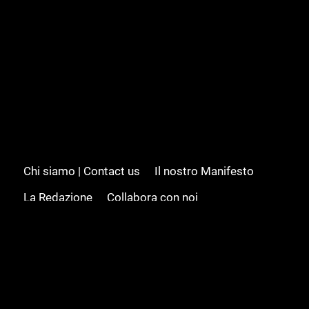
Chi siamo | Contact us
Il nostro Manifesto
La Redazione
Collabora con noi
Advertising/Pubblicità
Modifica il consenso
Cookie policy
Privacy policy
Feed RSS
Sitemap