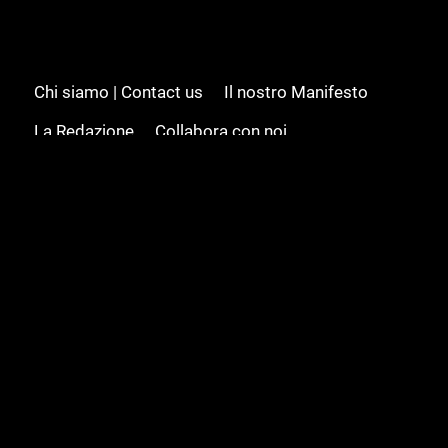
Chi siamo | Contact us
Il nostro Manifesto
La Redazione
Collabora con noi
Advertising/Pubblicità
Modifica il consenso
Cookie policy
Privacy policy
Feed RSS
Sitemap
© 2008 - 2026 Gamesource Italia