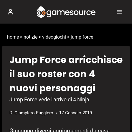
Salta
al
contenuto
home
>
notizie
>
videogiochi
>
jump force
Jump Force arricchisce
il suo roster con 4
nuovi personaggi
Jump Force vede l'arrivo di 4 Ninja
Di
Giampiero Ruggiero
17 Gennaio 2019
Giungono diversi aggiornamenti da casa