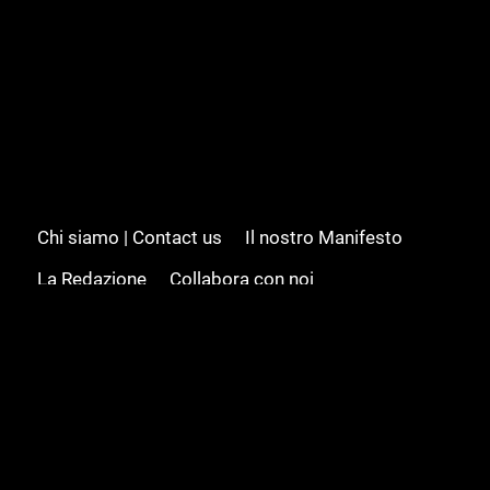
Chi siamo | Contact us
Il nostro Manifesto
La Redazione
Collabora con noi
Advertising/Pubblicità
Modifica il consenso
Cookie policy
Privacy policy
Feed RSS
Sitemap