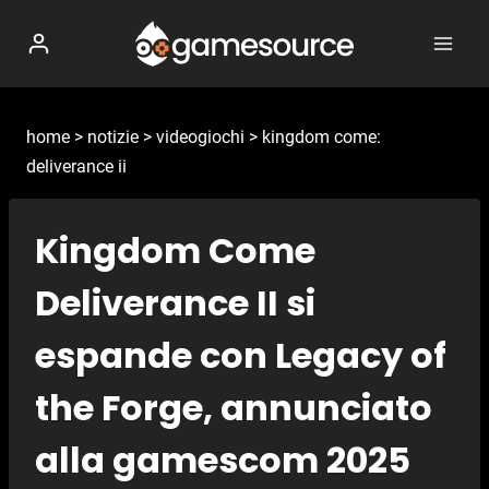
Salta
al
contenuto
home
>
notizie
>
videogiochi
>
kingdom come:
deliverance ii
Kingdom Come
Deliverance II si
espande con Legacy of
the Forge, annunciato
alla gamescom 2025