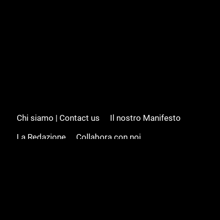
Chi siamo | Contact us
Il nostro Manifesto
La Redazione
Collabora con noi
Advertising/Pubblicità
Modifica il consenso
Cookie policy
Privacy policy
Feed RSS
Sitemap