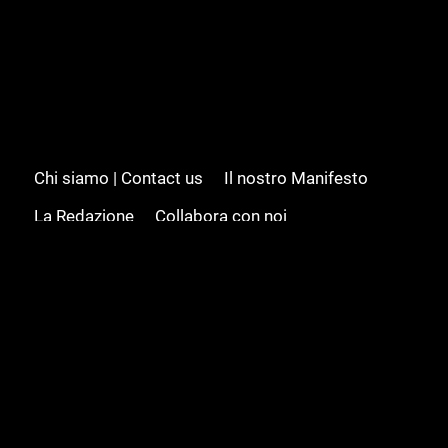
Chi siamo | Contact us
Il nostro Manifesto
La Redazione
Collabora con noi
Advertising/Pubblicità
Modifica il consenso
Cookie policy
Privacy policy
Feed RSS
Sitemap