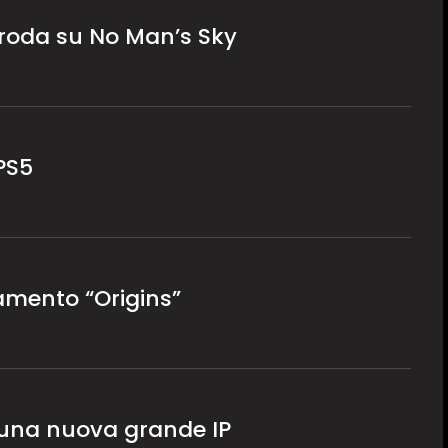
roda su No Man’s Sky
PS5
namento “Origins”
 una nuova grande IP