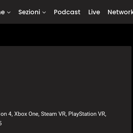
me
Sezioni
Podcast
Live
Networ
ion 4, Xbox One, Steam VR, PlayStation VR,
5