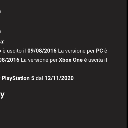
s
s
a:
 è uscito il
09/08/2016
La versione per
PC
è
08/2016
La versione per
Xbox One
è uscita il
r
PlayStation 5
dal
12/11/2020
ky