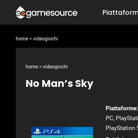
Salta
Piattafor
al
contenuto
home
>
videogiochi
home
>
videogiochi
No Man’s Sky
Piattaforme:
PC, PlayStat
PlayStation 