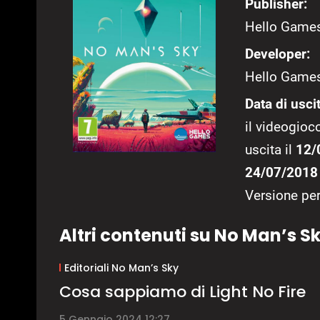
Publisher:
Hello Game
Developer:
Hello Game
Data di uscit
il videogioco
uscita il
12/
24/07/2018
Versione pe
Altri contenuti su No Man’s S
Editoriali No Man’s Sky
Cosa sappiamo di Light No Fire
5 Gennaio 2024 12:27