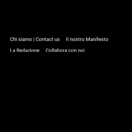
Chi siamo | Contact us
Il nostro Manifesto
La Redazione
Collabora con noi
Advertising/Pubblicità
Modifica il consenso
Cookie policy
Privacy policy
Feed RSS
Sitemap