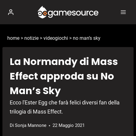
Salta
al
contenuto
home
>
notizie
>
videogiochi
>
no man’s sky
La Normandy di Mass
Effect approda su No
Man’s Sky
Ecco l'Ester Egg che farà felici diversi fan della
trilogia di Mass Effect.
Di
Sonja Mannone
22 Maggio 2021