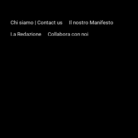
Chi siamo | Contact us
Il nostro Manifesto
La Redazione
Collabora con noi
Advertising/Pubblicità
Modifica il consenso
Cookie policy
Privacy policy
Feed RSS
Sitemap
© 2008 - 2026 Gamesource Italia