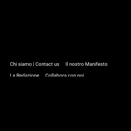
Chi siamo | Contact us
Il nostro Manifesto
La Redazione
Collabora con noi
Advertising/Pubblicità
Modifica il consenso
Cookie policy
Privacy policy
Feed RSS
Sitemap