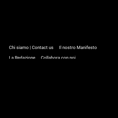
Chi siamo | Contact us
Il nostro Manifesto
La Redazione
Collabora con noi
Advertising/Pubblicità
Modifica il consenso
Cookie policy
Privacy policy
Feed RSS
Sitemap