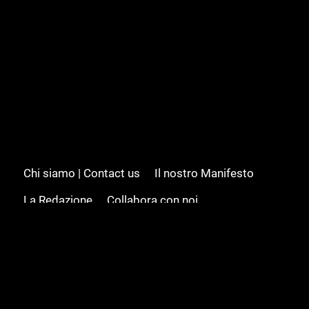
Chi siamo | Contact us
Il nostro Manifesto
La Redazione
Collabora con noi
Advertising/Pubblicità
Modifica il consenso
Cookie policy
Privacy policy
Feed RSS
Sitemap