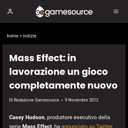
Salta
al
contenuto
home
>
notizie
Mass Effect: in
lavorazione un gioco
completamente nuovo
Di
Redazione Gamesource
9 Novembre 2012
Casey Hudson
, produttore esecutivo della
serie
Mass Effect
, ha
annunciato su Twitter