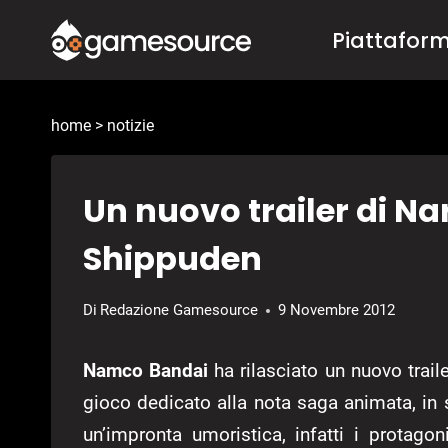
Salta
Piattafor
al
contenuto
home
>
notizie
Un nuovo trailer di Na
Shippuden
Di
Redazione Gamesource
9 Novembre 2012
Namco Bandai
ha rilasciato un nuovo trail
gioco dedicato alla nota saga animata, in
un’impronta umoristica, infatti i protagon