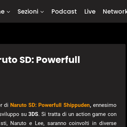
me
Sezioni
Podcast
Live
Networ
ruto SD: Powerfull
er di
Naruto SD: Powerfull Shippuden
,
ennesimo
 sviluppo su
3DS
. Si tratta di un action game con
isti, Naruto e Lee, saranno coinvolti in diverse