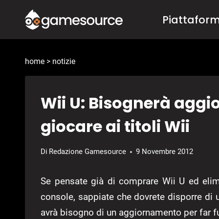
Salta
Piattafor
al
contenuto
home
>
notizie
Wii U: Bisognerà aggi
giocare ai titoli Wii
Di
Redazione Gamesource
9 Novembre 2012
Se pensate già di comprare Wii U ed elimi
console, sappiate che dovrete disporre di 
avrà bisogno di un aggiornamento per far fu