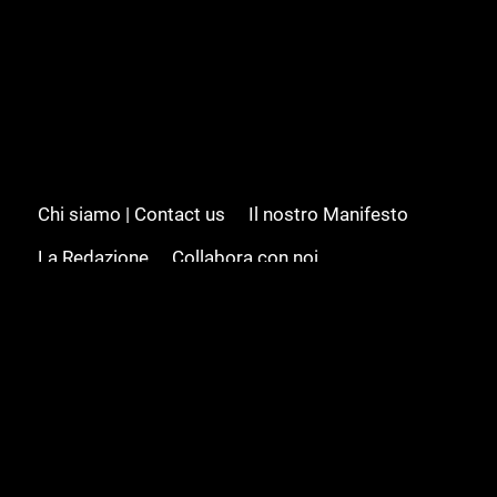
Chi siamo | Contact us
Il nostro Manifesto
La Redazione
Collabora con noi
Advertising/Pubblicità
Modifica il consenso
Cookie policy
Privacy policy
Feed RSS
Sitemap