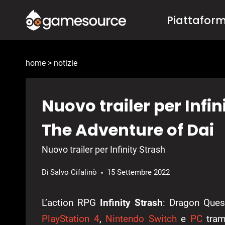
Salta
Piattafor
al
contenuto
home
>
notizie
Nuovo trailer per Infi
The Adventure of Dai
Nuovo trailer per Infinity Strash
Di
Salvo Cifalinò
15 Settembre 2022
L’action RPG
Infinity Strash
: Dragon Ques
PlayStation 4
,
Nintendo Switch
e
PC
tram