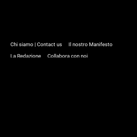
Chi siamo | Contact us
Il nostro Manifesto
La Redazione
Collabora con noi
Advertising/Pubblicità
Modifica il consenso
Cookie policy
Privacy policy
Feed RSS
Sitemap