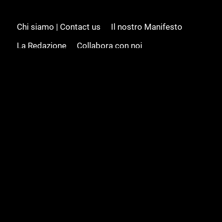
Chi siamo | Contact us
Il nostro Manifesto
La Redazione
Collabora con noi
Advertising/Pubblicità
Modifica il consenso
Cookie policy
Privacy policy
Feed RSS
Sitemap
© 2008 - 2026 Gamesource Italia