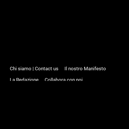
Chi siamo | Contact us
Il nostro Manifesto
La Redazione
Collabora con noi
Advertising/Pubblicità
Modifica il consenso
Cookie policy
Privacy policy
Feed RSS
Sitemap