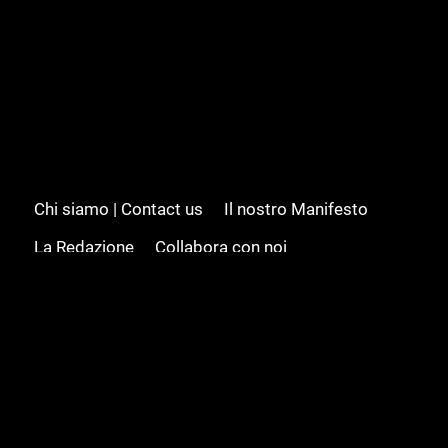
Chi siamo | Contact us
Il nostro Manifesto
La Redazione
Collabora con noi
Advertising/Pubblicità
Modifica il consenso
Cookie policy
Privacy policy
Feed RSS
Sitemap