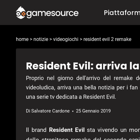
Salta
Piattafor
al
contenuto
home
>
notizie
>
videogiochi
>
resident evil 2 remake
Resident Evil: arriva la
Proprio nel giorno dell'arrivo del remake 
videoludica, arriva una bella notizia per i fa
una serie tv dedicata a Resident Evil.
Di
Salvatore Cardone
25 Gennaio 2019
Il brand
Resident Evil
sta vivendo un mome
dello strepitoso remake del secondo capi