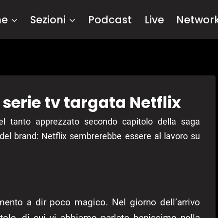
me
Sezioni
Podcast
Live
Networ
 serie tv targata Netflix
del tanto apprezzato secondo capitolo della saga
n del brand: Netflix sembrerebbe essere al lavoro su
nto a dir poco magico. Nel giorno dell’arrivo
tolo, di cui vi abbiamo parlato benissimo nella