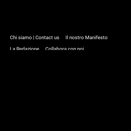
Chi siamo | Contact us
Il nostro Manifesto
La Redazione
Collabora con noi
Advertising/Pubblicità
Modifica il consenso
Cookie policy
Privacy policy
Feed RSS
Sitemap