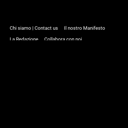
Chi siamo | Contact us
Il nostro Manifesto
La Redazione
Collabora con noi
Advertising/Pubblicità
Modifica il consenso
Cookie policy
Privacy policy
Feed RSS
Sitemap
© 2008 - 2026 Gamesource Italia