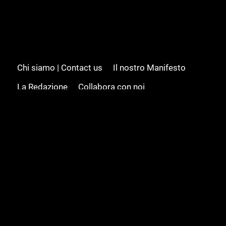
Chi siamo | Contact us
Il nostro Manifesto
La Redazione
Collabora con noi
Advertising/Pubblicità
Modifica il consenso
Cookie policy
Privacy policy
Feed RSS
Sitemap